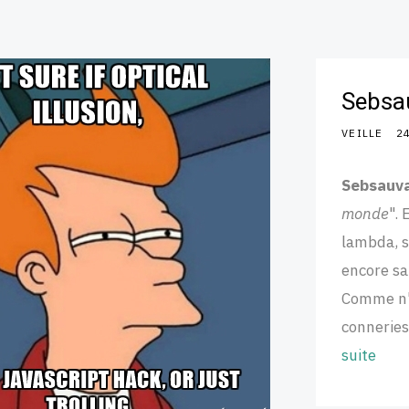
Sebsa
VEILLE
2
Sebsauv
monde
".
lambda, s
encore sa
Comme n'i
conneries.
suite