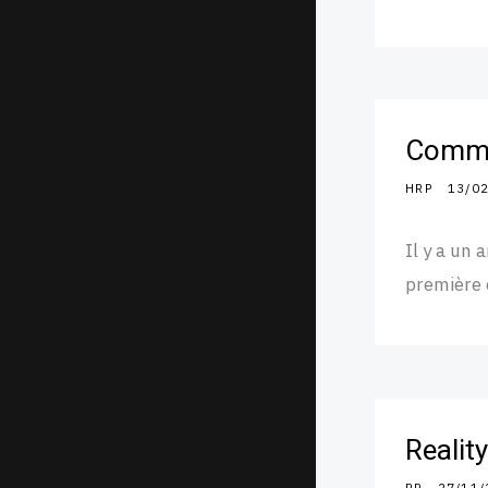
Comme 
HRP
13/0
Il y a un a
première 
Realit
RP
27/11/