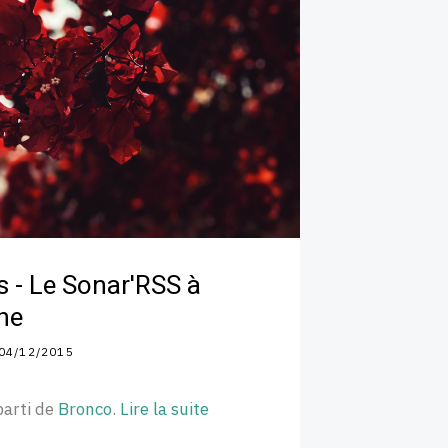
s - Le Sonar'RSS à
che
04/12/2015
parti de
Bronco
.
Lire la suite