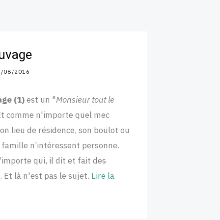
uvage
4/08/2016
age
(1)
est un "
Monsieur tout le
 Et comme n'importe quel mec
on lieu de résidence, son boulot ou
 famille n’intéressent personne.
mporte qui, il dit et fait des
 Et là n'est pas le sujet.
Lire la