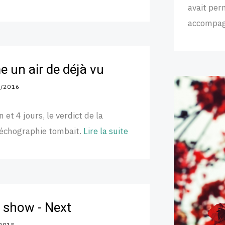
avait per
accompa
un air de déjà vu
2/2016
n et 4 jours, le verdict de la
échographie tombait.
Lire la suite
y show - Next
2015