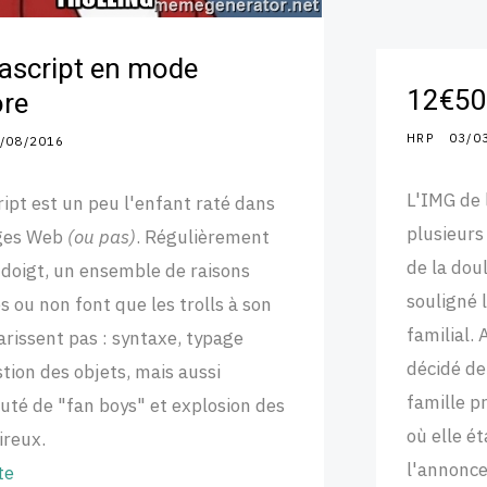
ascript en mode
12€50 
ore
HRP
03/0
/08/2016
L'IMG de 
ript est un peu l'enfant raté dans
plusieurs
ages Web
(ou pas)
. Régulièrement
de la dou
 doigt, un ensemble de raisons
souligné 
s ou non font que les trolls à son
familial.
arissent pas : syntaxe, typage
décidé de
stion des objets, mais aussi
famille p
é de "fan boys" et explosion des
où elle é
ireux.
l'annonce
te