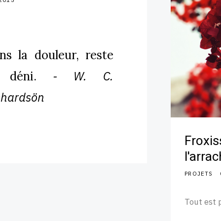
ns la douleur, reste
- W. C.
e déni.
chardsön
Froxis
l'arra
PROJETS
Tout est 