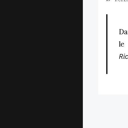
Da
l
Ri