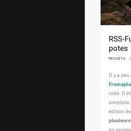
RSS-Fu
potes
PROJETS
Il y a pe
Framapia
code. Il é
simpliste,
édition de
plusieurs
en paramé