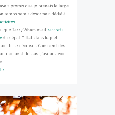
'avais promis que je prenais le large
n temps serait désormais dédié à
activités
.
 vu que Jerry Wham avait
ressorti
w
du dépôt Gitlab dans lequel il
train de se nécroser. Conscient des
i trainaient dessus, j'avoue avoir
é.
ite