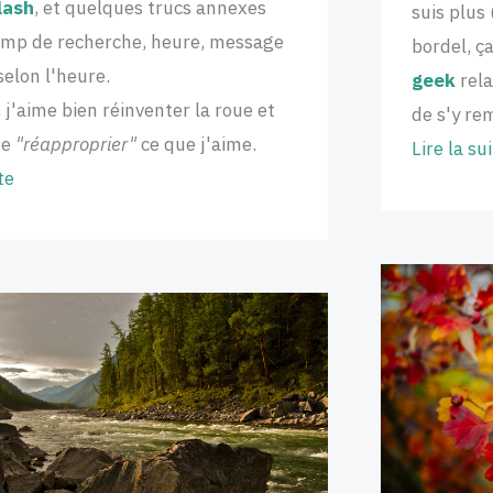
lash
, et quelques trucs annexes
suis plus
mp de recherche, heure, message
bordel, 
selon l'heure.
geek
rela
 j'aime bien réinventer la roue et
de s'y re
me
"réapproprier"
ce que j'aime.
Lire la su
te