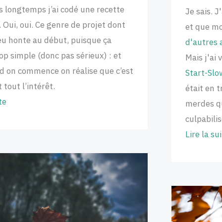
as longtemps j’ai codé une recette
Je sais. J
 Oui, oui. Ce genre de projet dont
et que mo
eu honte au début, puisque ça
d'autres 
op simple (donc pas sérieux) : et
Mais j'ai
d on commence on réalise que c’est
Start-Slo
 tout l’intérêt.
était en 
te
merdes qu
culpabilis
Lire la su