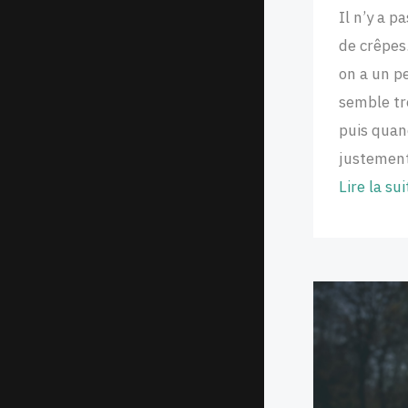
i
a
S
Il n’y a p
t
s
S
de crêpes.
h
t
on a un p
u
o
semble tr
b
d
puis quan
o
justement
n
Lire la sui