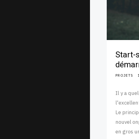
Start-
démarr
PROJETS
Il y a que
l'excelle
Le princip
nouvel on
en gros un