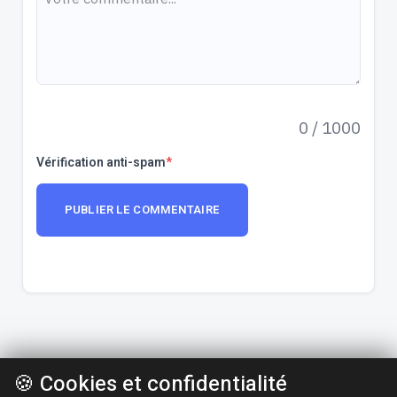
0
/ 1000
Vérification anti-spam
*
PUBLIER LE COMMENTAIRE
🍪 Cookies et confidentialité
Creative Commons BY-NC-SA 4.0