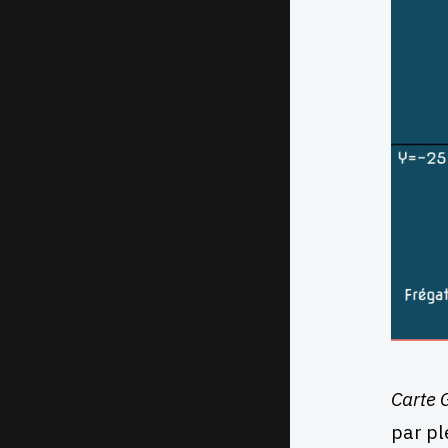
Carte G
par pl