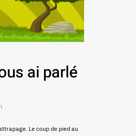
ous ai parlé
h
e rattrapage. Le coup de pied au