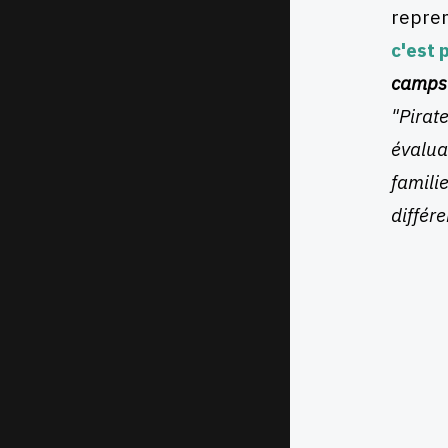
repren
c'est p
camps 
"Pirate
évalua
familie
différ