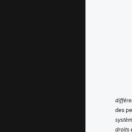
différ
des pe
systèm
droits 