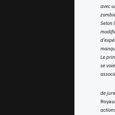
avec un
zombie
Selon 
modifi
d'expé
manqua
Le pri
se voie
associ
de jure
Royau
action