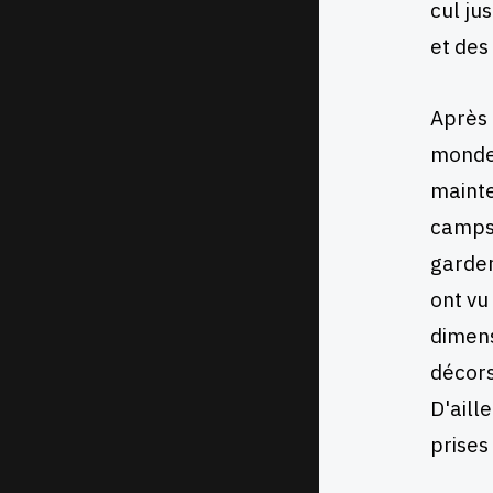
cul jus
et des
Après 
monde 
mainte
camps 
garder
ont vu 
dimens
décors
D'aill
prises