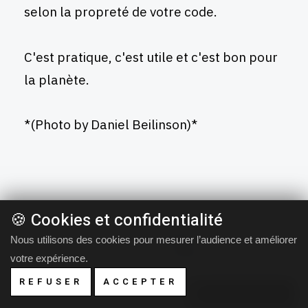
selon la propreté de votre code.
C'est pratique, c'est utile et c'est bon pour
la planète.
*(Photo by Daniel Beilinson)*
🍪 Cookies et confidentialité
Creative Commons BY-NC-SA 4.0
Design by
StyleShout
Nous utilisons des cookies pour mesurer l’audience et améliorer
Powered by
Bludit
votre expérience.
REFUSER
ACCEPTER
Gérer le cookie